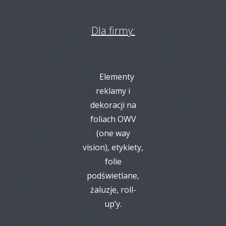
Dla firmy:
Elementy
reklamy i
dekoracji na
foliach OWV
(one way
vision), etykiety,
folie
podświetlane,
żaluzje, roll-
up’y.