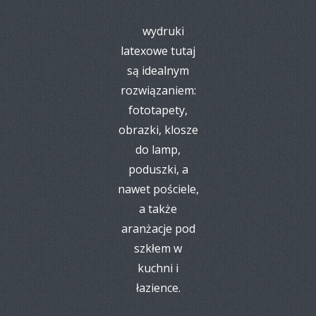
wydruki
latexowe tutaj
są idealnym
rozwiązaniem:
fototapety,
obrazki, klosze
do lamp,
poduszki, a
nawet pościele,
a także
aranżacje pod
szkłem w
kuchni i
łazience.